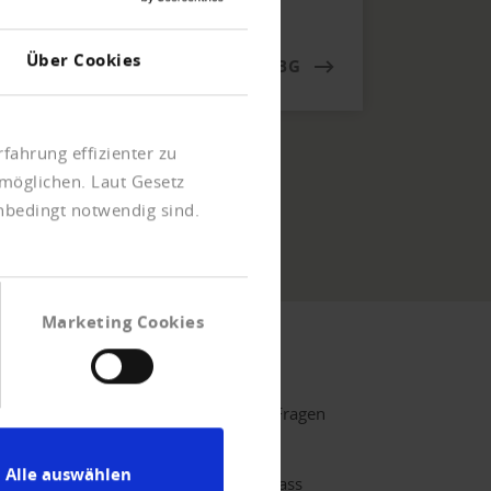
Über Cookies
WWW.CREDITREFORM.BG
fahrung effizienter zu
möglichen. Laut Gesetz
unbedingt notwendig sind.
Marketing Cookies
tgliedschaft
ntaktieren Sie uns unverbindlich
bei Fragen
nd um die Mitgliedschaft.
Alle auswählen
nweis
: Bitte haben Sie Verständnis, dass