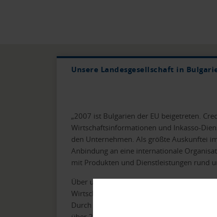
Unsere Landesgesellschaft in Bulgari
„2007 ist Bulgarien der EU beigetreten. Cred
Wirtschaftsinformationen und Inkasso-Dien
den Unternehmen. Als größte Auskunftei im
Anbindung an eine internationale Organisa
mit Produkten und Dienstleistungen rund 
Über unsere Online-Datenbank ermöglichen
Wirtschaftsauskünfte über alle aktiven bul
Durch die Anbindung an den Creditreform 
über 24 Millionen Wirtschaftsauskünfte au