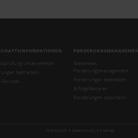
SCHAFTSINFORMATIONEN
FORDERUNGSMANAGEME
ätsprüfung Unternehmen
Weltweites
Forderungsmanagement
rungen beitreiben
Forderungen beitreiben
-Services
Erfolgsfaktoren
Forderungen absichern
Impressum
Datenschutz
Sitemap