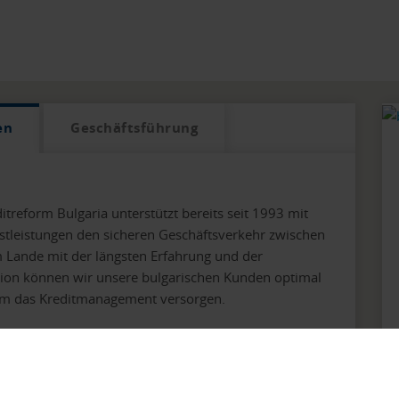
en
Geschäftsführung
itreform Bulgaria unterstützt bereits seit 1993 mit
stleistungen den sicheren Geschäftsverkehr zwischen
 Lande mit der längsten Erfahrung und der
tion können wir unsere bulgarischen Kunden optimal
um das Kreditmanagement versorgen.
 wir es unseren Kunden, rund um die Uhr auf
garischen Unternehmen (ca. 300.000) zuzugreifen.
International Online-Verbund stehen unseren Kunden
s insgesamt 25 europäischen Ländern zur Verfügung.