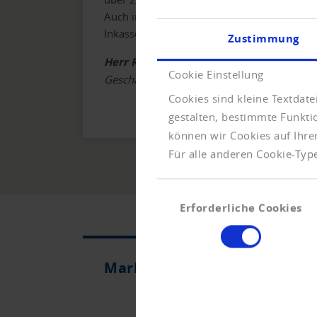
Auch im Inkasso-Bereich ist unsere Zuverläss
Inkassofälle im Wert von 50 Mio. € für uns
Zustimmung
Herr Radoslav Velchev
Cookie Einstellung
Geschäftsführender Gesellschafter, Credit
Cookies sind kleine Textdat
gestalten, bestimmte Funkt
können wir Cookies auf Ihre
Für alle anderen Cookie-Type
Einwilligungsauswahl
Erforderliche Cookies
Marketing-Daten