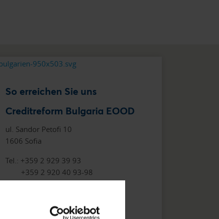
So erreichen Sie uns
Creditreform Bulgaria EOOD
ul. Sandor Petofi 10
1606 Sofia
Tel.: +359 2 929 39 93
+359 2 920 40 93-98
Fax: +359 2 920 09 94
office@creditreform.bg