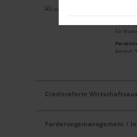
Sie sind 
Ihnen ve
Ihrer Zie
für Mark
Persönli
Bereich 
Creditreform Wirtschaftsau
Forderungsmanagement / In