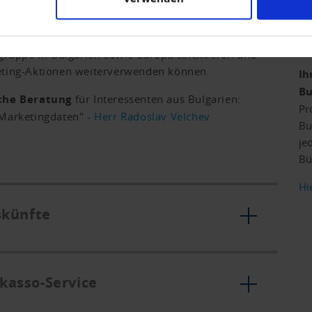
Mi
auf der Suche nach neuen Kunden? Wir bieten
si
rschiedene Datenbanken über die Sie Kunden
mö
lgruppe in Bulgarien sowie Europa selektieren und
eting-Aktionen weiterverwenden können.
Ih
Bu
che Beratung
für Interessenten aus Bulgarien:
Pr
"Marketingdaten" -
Herr Radoslav Velchev
Bu
je
Bü
Hi
skünfte
kasso-Service