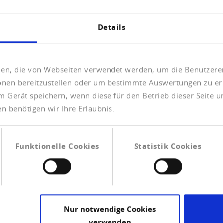
igkeit unschlagbar: Zurzeit wickeln wir jährlich
ere Kunden ab."
Details
reform Bulgaria EOOD
eien, die von Webseiten verwendet werden, um die Benutzerer
ionen bereitzustellen oder um bestimmte Auswertungen zu er
m Gerät speichern, wenn diese für den Betrieb dieser Seite 
n benötigen wir Ihre Erlaubnis.
Funktionelle Cookies
Statistik Cookies
Mi
Ko
ru
Nur notwendige Cookies
Hi
verwenden