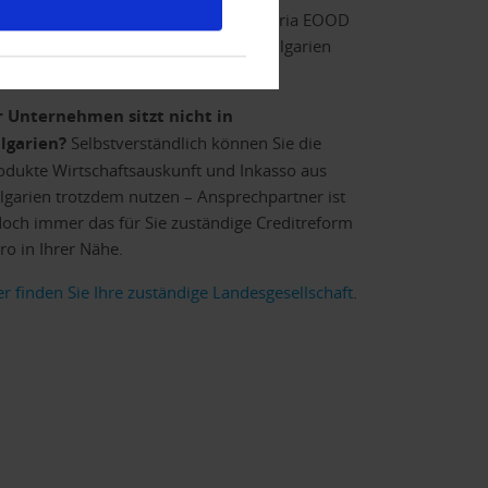
tgliedschaften bei Creditreform Bulgaria EOOD
nd nur für Unternehmen mit Sitz in Bulgarien
glich sind.
r Unternehmen sitzt nicht in
lgarien?
Selbstverständlich können Sie die
odukte Wirtschaftsauskunft und Inkasso aus
lgarien trotzdem nutzen – Ansprechpartner ist
doch immer das für Sie zuständige Creditreform
ro in Ihrer Nähe.
er finden Sie Ihre zuständige Landesgesellschaft
.