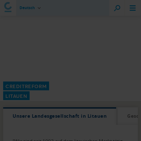
Deutsch
CREDITREFORM
LITAUEN
Unsere Landesgesellschaft in Litauen
Gesc
"Wir sind seit 1993 auf dem litauischen Markt tätig