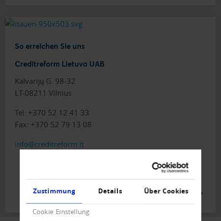
So erreichen Sie uns
Creditreform Lietuva UAB
Kalvarijų G. 98-32
LT-08211 Vilnius
Tel: +370 52 12 41 33
Fax: +370 52 79 13 08
info@creditreform.lt
Zustimmung
Details
Über Cookies
WWW.CREDITREFORM.LT
Cookie Einstellung