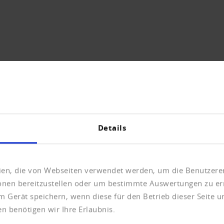
Details
rm data base, please contact the Help-Desk in Neuss:
eien, die von Webseiten verwendet werden, um die Benutzerer
ionen bereitzustellen oder um bestimmte Auswertungen zu er
m Gerät speichern, wenn diese für den Betrieb dieser Seite 
n benötigen wir Ihre Erlaubnis.