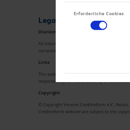
Einwilligungsauswahl
Erforderliche Cookies
Legal Notices
Disclaimer
All information provided on this side was re
correctness of the information on this website
Links
This website contains links/references to thir
responsibility for the availability or the conte
Copyright
© Copyright Vereine Creditreform e.V., Neuss, 
Creditreform website are subject to the copyr