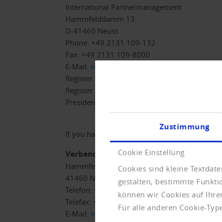
International Partnermanagement
Hammfelddamm 13
D-41460 Neuss
Phone: +49 2131 109-132
Fax: +49 2131 109-8000
E-Mail:
info@creditreform.com
Register of associations Neuss
Register of associations nr. 57 VR 506
President: Dr. Holger Bissel
Zustimmung
If you have any question about the Creditrefo
Cookie Einstellung
Verband der Vereine Creditreform e.V.
Hammfelddamm 13
Cookies sind kleine Textdat
41460 Neuss
gestalten, bestimmte Funkt
Telefon: + 49 (0)2131/109-300
können wir Cookies auf Ihre
Telefax: + 49 (0)2131/109-309
Für alle anderen Cookie-Type
E-Mail:
internet@verband.creditreform.de