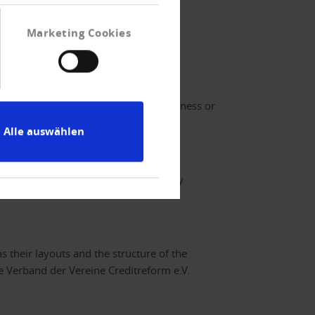
Marketing Cookies
However, no garantee for the completeness or
Alle auswählen
e Creditreform e.V. does not accept any
s their layouts and the structure of the
he Verband der Vereine Creditreform e.V.