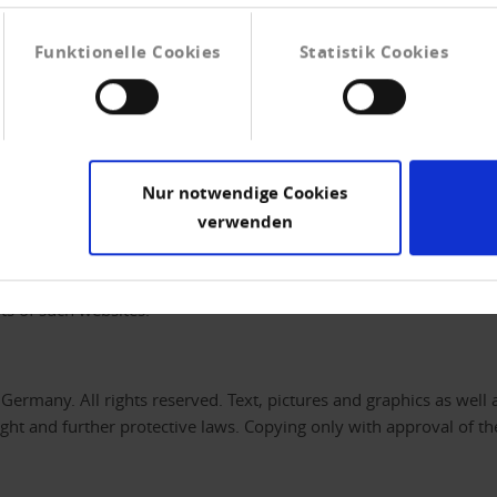
Funktionelle Cookies
Statistik Cookies
searched and processed to the best of our knowledge and belief. 
Nur notwendige Cookies
 can be taken.
verwenden
d-party websites. By providing such links, the Verband der Verein
nts of such websites.
Germany. All rights reserved. Text, pictures and graphics as well a
ight and further protective laws. Copying only with approval of t